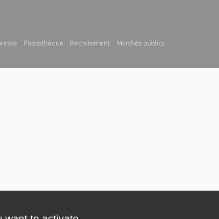
presse
Photothèque
Recrutement
Marchés publics
 want to activate