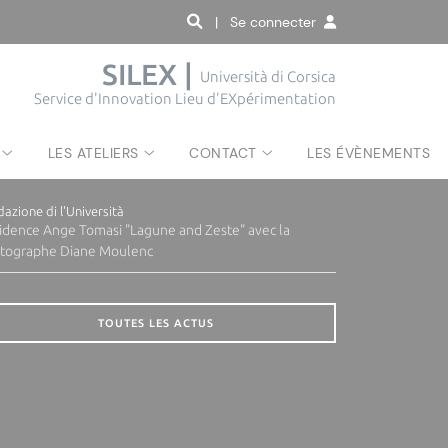
| Se connecter
SILEX |
Università di Corsica
Lhotellier et Leria Paolini
Service d'Innovation Lieu d'EXpérimentation
LES ATELIERS
CONTACT
LES ÉVÈNEMENTS
azione di l'Università
idence Ange Tomasi "Lagune and Zeste" avec la
tographe Diane Moulenc
TOUTES LES ACTUS