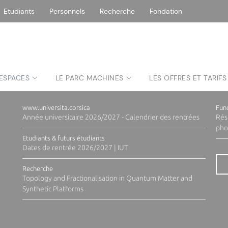
Etudiants
Personnels
Recherche
Fondation
la publication : Dominique Cancellieri | Responsable éditorial : Audrina 
 ESPACES
LE PARC MACHINES
LES OFFRES ET TARIFS
A la une sur nos sites web
www.universita.corsica
Fund
Année universitaire 2026/2027 - Calendrier des rentrées
Rés
pho
Etudiants & futurs étudiants
Dates de rentrée 2026/2027 | IUT
Recherche
Topology and Fractionalisation in Quantum Matter and
Synthetic Platforms