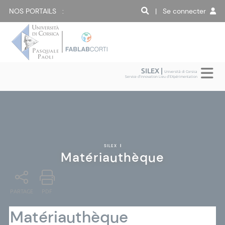
NOS PORTAILS :
| Se connecter
SILEX |
Università di Corsica
Service d'Innovation Lieu d'EXpérimentation
SILEX
|
Matériauthèque
PARTAGE
PDF
Matériauthèque