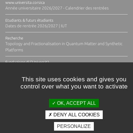
www.universita.corsica
Année universitaire 2026/2027 - Calendrier des rentrées
Etudiants & futurs étudiants
Dates de rentrée 2026/2027 | IUT
Recherche
Topology and Fractionalisation in Quantum Matter and Synthetic
Platforms
Fundazione di l'Università
Résidence Ange Tomasi "Lagune and Zeste" avec la photographe
Diane Moulenc
This site uses cookies and gives you
control over what you want to activate
TOUTES LES ACTUS
OK, ACCEPT ALL
DENY ALL COOKIES
Crédits et mentions légales
PERSONALIZE
Contacts
Plan d'accès
Espace presse
Photothèque