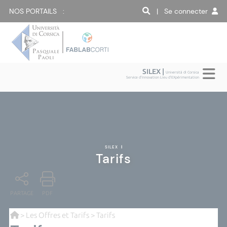
NOS PORTAILS :
| Se connecter
SILEX |
Università di Corsica
Service d'Innovation Lieu d'EXpérimentation
SILEX
|
Tarifs
PARTAGE
PDF
>
Les Offres et Tarifs
> Tarifs