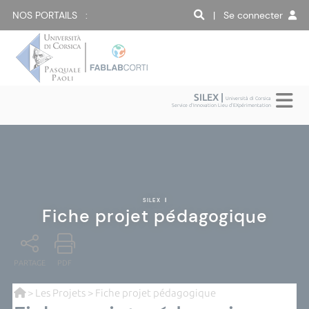
NOS PORTAILS :
| Se connecter
SILEX |
Università di Corsica
Service d'Innovation Lieu d'EXpérimentation
SILEX
|
Fiche projet pédagogique
PARTAGE
PDF
>
Les Projets
> Fiche projet pédagogique