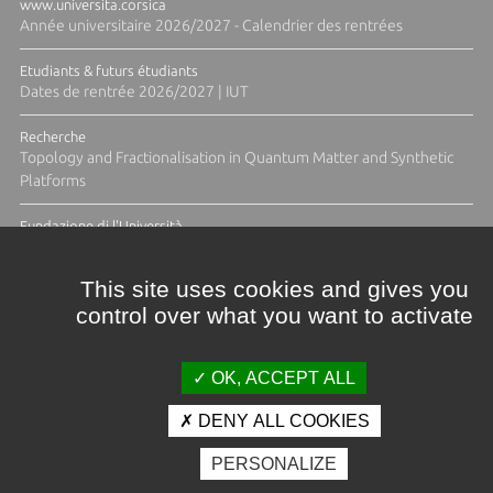
www.universita.corsica
Année universitaire 2026/2027 - Calendrier des rentrées
Etudiants & futurs étudiants
Dates de rentrée 2026/2027 | IUT
Recherche
Topology and Fractionalisation in Quantum Matter and Synthetic
Platforms
Fundazione di l'Università
Résidence Ange Tomasi "Lagune and Zeste" avec la photographe
Diane Moulenc
This site uses cookies and gives you
control over what you want to activate
TOUTES LES ACTUS
OK, ACCEPT ALL
DENY ALL COOKIES
Crédits et mentions légales
PERSONALIZE
Contacts
Plan d'accès
Espace presse
Photothèque