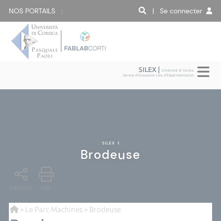
NOS PORTAILS :
| Se connecter
SILEX |
Università di Corsica
Service d'Innovation Lieu d'EXpérimentation
SILEX
|
Brodeuse
PARTAGE
PDF
>
Le Parc Machines
> Brodeuse