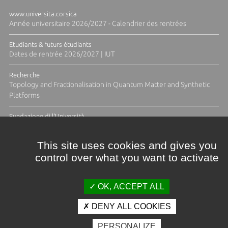
www.universita.corsica
Année universitaire 2026/2027 - Calendrier des rentrées
Etudiants & futurs étudiants
Dates de rentrée 2026/2027 | IUT
Recherche
Topology and Fractionalisation in Quantum Matter and Synthetic
Platforms
Fundazione di l'Università
Résidence Ange Tomasi "Lagune and Zeste" avec la photographe
Diane Moulenc
This site uses cookies and gives you
control over what you want to activate
TOUTES LES ACTUS
OK, ACCEPT ALL
DENY ALL COOKIES
Crédits et mentions légales
PERSONALIZE