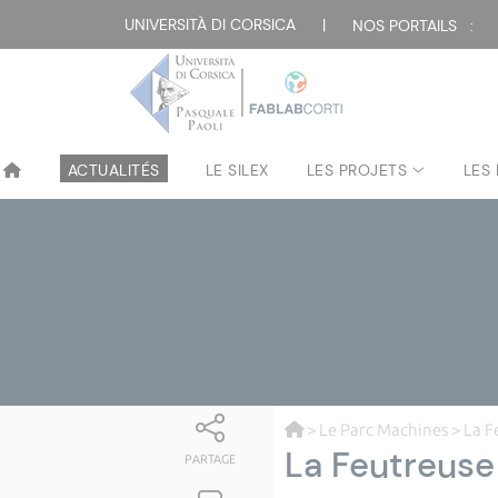
UNIVERSITÀ DI CORSICA
|
NOS PORTAILS :
ACTUALITÉS
LE SILEX
LES PROJETS
LES
>
Le Parc Machines
> La F
La Feutreuse
PARTAGE