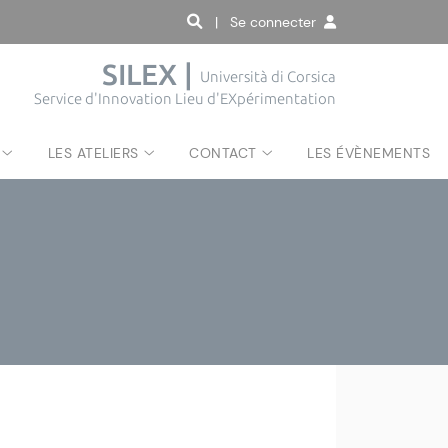
| Se connecter
SILEX |
Università di Corsica
Service d'Innovation Lieu d'EXpérimentation
LES ATELIERS
CONTACT
LES ÉVÈNEMENTS