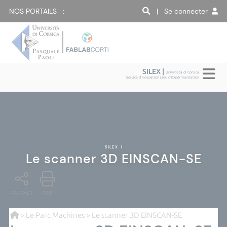
NOS PORTAILS :
| Se connecter
SILEX |
Università di Corsica
Service d'Innovation Lieu d'EXpérimentation
SILEX
|
Le scanner 3D EINSCAN-SE
PARTAGE
PDF
>
Le Parc Machines
> Le scanner 3D EINSCAN-SE