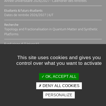
Année universitaire 2026/2027 - Calendrier des rentrées
Etudiants & futurs étudiants
Dates de rentrée 2026/2027 | IUT
Recherche
Topology and Fractionalisation in Quantum Matter and Synthetic
Platforms
Fundazione di l'Università
Résidence Ange Tomasi "Lagune and Zeste" avec la photographe
Diane Moulenc
This site uses cookies and gives you
control over what you want to activate
TOUTES LES ACTUS
OK, ACCEPT ALL
DENY ALL COOKIES
Crédits et mentions légales
PERSONALIZE
Contacts
Plan d'accès
Espace presse
Photothèque
Recrutement
Marchés publics