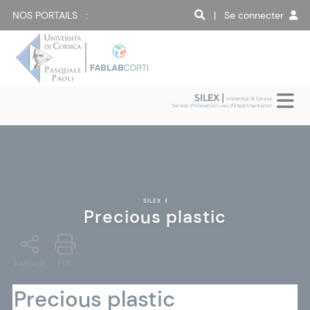
NOS PORTAILS :
| Se connecter
SILEX |
Università di Corsica
Service d'Innovation Lieu d'EXpérimentation
SILEX
|
Precious plastic
PARTAGE
PDF
Precious plastic