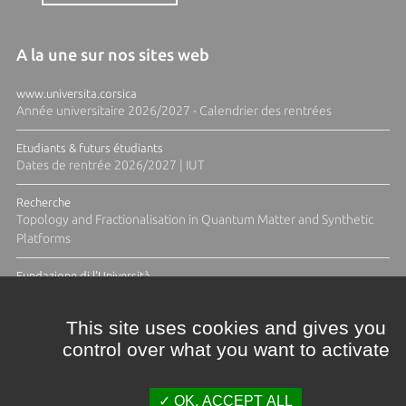
A la une sur nos sites web
www.universita.corsica
Année universitaire 2026/2027 - Calendrier des rentrées
Etudiants & futurs étudiants
Dates de rentrée 2026/2027 | IUT
Recherche
Topology and Fractionalisation in Quantum Matter and Synthetic
Platforms
Fundazione di l'Università
Résidence Ange Tomasi "Lagune and Zeste" avec la photographe
Diane Moulenc
This site uses cookies and gives you
control over what you want to activate
TOUTES LES ACTUS
OK, ACCEPT ALL