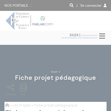
NOS PORTAILS :
| Se connecter
SILEX |
Università di Corsica
Service d'Innovation Lieu d'EXpérimentation
SILEX
|
Fiche projet pédagogique
PARTAGE
PDF
>
Les Projets
> Fiche projet pédagogique