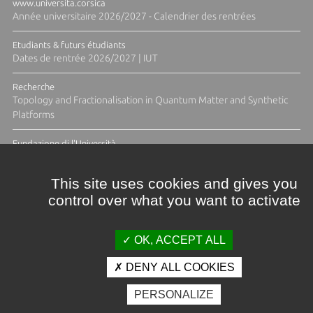
www.universita.corsica
Année universitaire 2026/2027 - Calendrier des rentrées
Etudiants & futurs étudiants
Dates de rentrée 2026/2027 | IUT
Recherche
Topology and Fractionalisation in Quantum Matter and Synthetic
Platforms
Fundazione di l'Università
Résidence Ange Tomasi "Lagune and Zeste" avec la photographe
Diane Moulenc
This site uses cookies and gives you
control over what you want to activate
TOUTES LES ACTUS
OK, ACCEPT ALL
DENY ALL COOKIES
Crédits et mentions légales
PERSONALIZE
Contacts
Plan d'accès
Espace presse
Photothèque