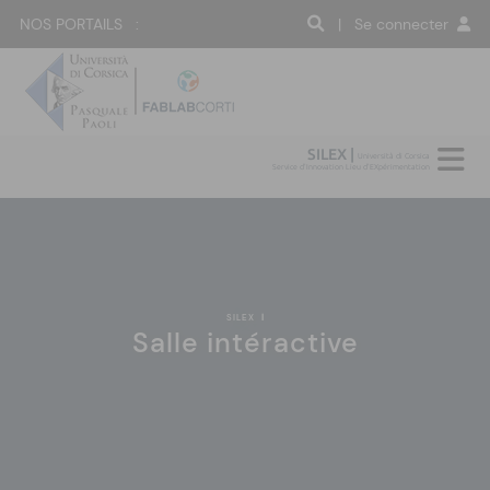
NOS PORTAILS :
| Se connecter
SILEX |
Università di Corsica
Service d'Innovation Lieu d'EXpérimentation
SILEX
|
Salle intéractive
:(