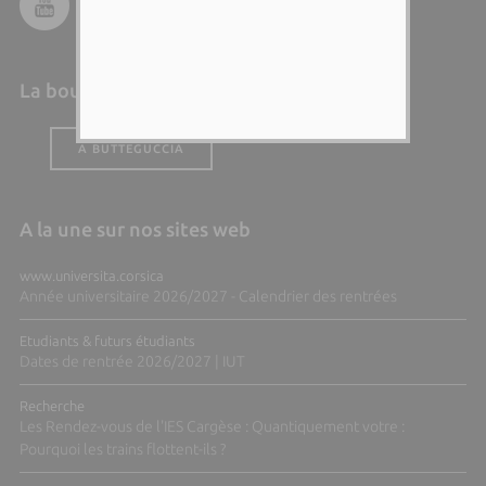
La boutique de l'Università
A BUTTEGUCCIA
A la une sur nos sites web
www.universita.corsica
Année universitaire 2026/2027 - Calendrier des rentrées
Etudiants & futurs étudiants
Dates de rentrée 2026/2027 | IUT
Recherche
Les Rendez-vous de l'IES Cargèse : Quantiquement votre :
Pourquoi les trains flottent-ils ?