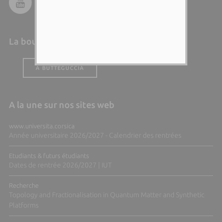
La boutique de l'Università
A BUTTEGUCCIA
A la une sur nos sites web
www.universita.corsica
Année universitaire 2026/2027 - Calendrier des rentrées
Etudiants & futurs étudiants
Dates de rentrée 2026/2027 | IUT
Recherche
Topology and Fractionalisation in Quantum Matter and Synthetic
Platforms