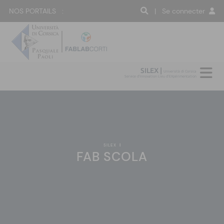
NOS PORTAILS :
| Se connecter
SILEX |
Università di Corsica
Service d'Innovation Lieu d'EXpérimentation
SILEX
|
FAB SCOLA
:(