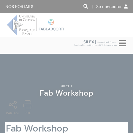
NOS PORTAILS :
| Se connecter
SILEX |
Università di Corsica
Service d'Innovation Lieu d'EXpérimentation
SILEX
|
Fab Workshop
PARTAGE
PDF
Fab Workshop