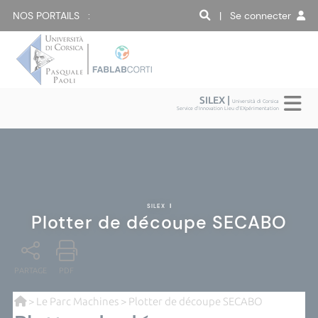
NOS PORTAILS :
| Se connecter
SILEX |
Università di Corsica
Service d'Innovation Lieu d'EXpérimentation
SILEX
|
Plotter de découpe SECABO
PARTAGE
PDF
>
Le Parc Machines
> Plotter de découpe SECABO