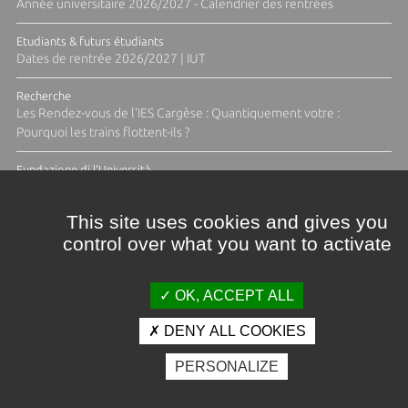
Année universitaire 2026/2027 - Calendrier des rentrées
Etudiants & futurs étudiants
Dates de rentrée 2026/2027 | IUT
Recherche
Les Rendez-vous de l'IES Cargèse : Quantiquement votre :
Pourquoi les trains flottent-ils ?
Fundazione di l'Università
Résidence Ange Tomasi "Lagune and Zeste" avec la photographe
Diane Moulenc
This site uses cookies and gives you
control over what you want to activate
TOUTES LES ACTUS
OK, ACCEPT ALL
DENY ALL COOKIES
Crédits et mentions légales
PERSONALIZE
Contacts
Plan d'accès
Espace presse
Photothèque
Recrutement
Marchés publics