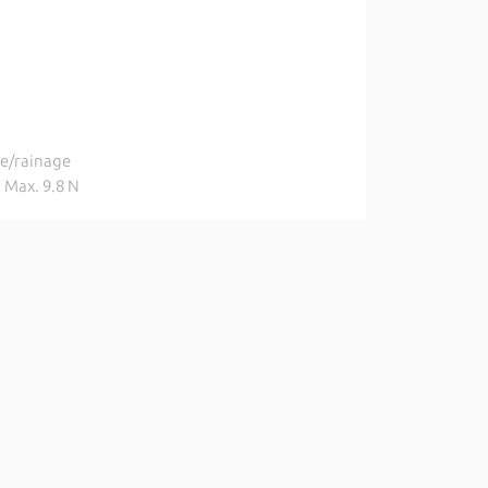
ge/rainage
: Max. 9.8 N