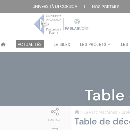
UNIVERSITÀ DI CORSICA
|
NOS PORTAILS :
ACTUALITÉS
LE SILEX
LES PROJETS
LES
Table
>
Le Parc Machines
> Tab
Table de dé
PARTAGE