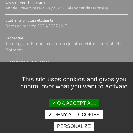
www.universita.corsica
Année universitaire 2026/2027 - Calendrier des rentrées
Etudiants & futurs étudiants
Dates de rentrée 2026/2027 | IUT
Recherche
Topology and Fractionalisation in Quantum Matter and Synthetic
Platforms
Fundazione di l'Università
Résidence Ange Tomasi "Lagune and Zeste" avec la photographe
Diane Moulenc
This site uses cookies and gives you
control over what you want to activate
TOUTES LES ACTUS
OK, ACCEPT ALL
DENY ALL COOKIES
Crédits et mentions légales
PERSONALIZE
Contacts
Plan d'accès
Espace presse
Photothèque