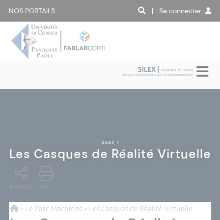
NOS PORTAILS :
| Se connecter
SILEX |
Università di Corsica
Service d'Innovation Lieu d'EXpérimentation
SILEX
|
Les Casques de Réalité Virtuelle
PARTAGE
PDF
>
Le Parc Machines
> Les Casques de Réalité Virtuelle