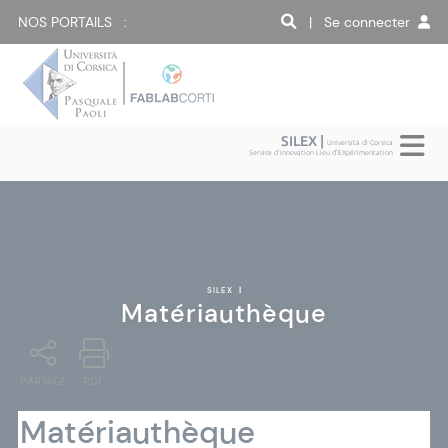
NOS PORTAILS :
| Se connecter
SILEX |
Università di Corsica
Service d'Innovation Lieu d'EXpérimentation
SILEX
|
Matériauthèque
PARTAGE
PDF
Matériauthèque