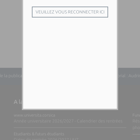
la publication : Dominique Cancellieri | Responsable éditorial : Audrina 
A la une sur nos sites web
www.universita.corsica
Fund
Année universitaire 2026/2027 - Calendrier des rentrées
Rés
pho
Etudiants & futurs étudiants
Dates de rentrée 2026/2027 | IUT