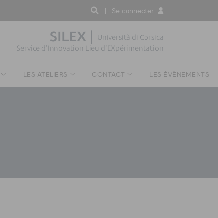
| Se connecter
SILEX |
Università di Corsica
Service d'Innovation Lieu d'EXpérimentation
LES ATELIERS
CONTACT
LES ÉVÈNEMENTS