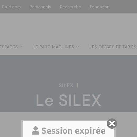
Etudiants
Personnels
Recherche
Fondation
 ESPACES
LE PARC MACHINES
LES OFFRES ET TARIFS
SILEX
|
Le SILEX