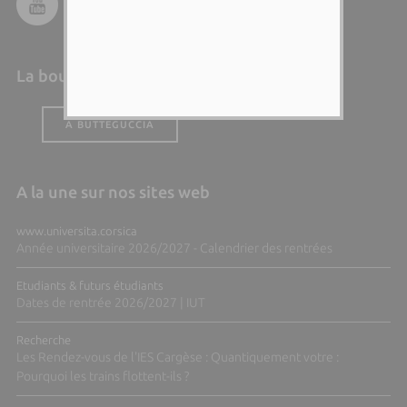
La boutique de l'Università
A BUTTEGUCCIA
A la une sur nos sites web
www.universita.corsica
Année universitaire 2026/2027 - Calendrier des rentrées
Etudiants & futurs étudiants
Dates de rentrée 2026/2027 | IUT
Recherche
Les Rendez-vous de l'IES Cargèse : Quantiquement votre :
Pourquoi les trains flottent-ils ?