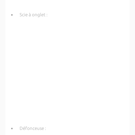
Scie à onglet :
Défonceuse :