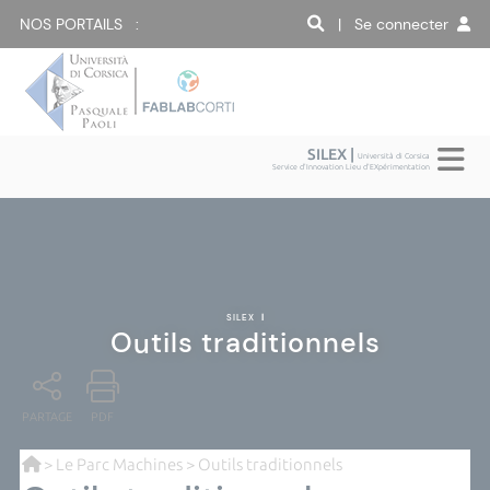
NOS PORTAILS :
| Se connecter
SILEX |
Università di Corsica
Service d'Innovation Lieu d'EXpérimentation
SILEX
|
Outils traditionnels
PARTAGE
PDF
>
Le Parc Machines
> Outils traditionnels