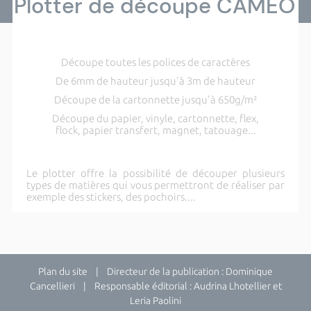
Plotter de découpe CAMEO
Découpe toutes les polices de caractères
De 6mm de hauteur jusqu'à 3m de hauteur
Découpe de la cartonnette jusqu'à 650g/m²
Découpe du papier, vinyle, cartonnette, flex,
flock,
papier transfert, magnet, tatouage...
Le plotter offre la possibilité de découper plusieurs
types de matières qui vous permettront de réaliser par
exemple des stickers, des pochoirs....
Plan du site
| Directeur de la publication : Dominique
Cancellieri | Responsable éditorial : Audrina Lhotellier et
Leria Paolini