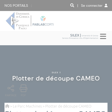
NOS PORTAILS :
| Se connecter
SILEX |
Università di Corsica
Service d'Innovation Lieu d'EXpérimentation
SILEX
|
Plotter de découpe CAMEO
PARTAGE
PDF
>
Le Parc Machines
> Plotter de découpe CAMEO