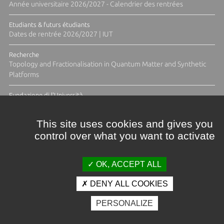
Année universitaire 2026/2027 - Calendrier des rentrées
Etudiants & futurs étudiants
Dates de rentrée 2026/2027 | IUT
Recherche
Topology and Fractionalisation in Quantum Matter and Synthetic
Platforms
Fundazione di l'Università
Résidence Ange Tomasi "Lagune and Zeste" avec la photographe
Diane Moulenc
This site uses cookies and gives you
control over what you want to activate
TOUTES LES ACTUS
OK, ACCEPT ALL
DENY ALL COOKIES
Crédits et mentions légales
PERSONALIZE
Contacts
Plan d'accès
Espace presse
Photothèque
Recrutement
Marchés publics