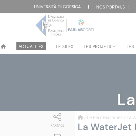
UNIVERSITÀ DI CORSICA
|
NOS PORTAILS :
ACTUALITÉS
LE SILEX
LES PROJETS
LES
La
>
Le Parc Machines
> La 
La WaterJet
PARTAGE