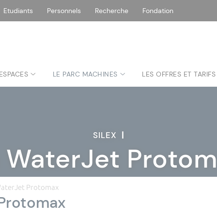
Etudiants
Personnels
Recherche
Fondation
 ESPACES
LE PARC MACHINES
LES OFFRES ET TARIFS
SILEX
|
 WaterJet Proto
WaterJet Protomax
 Protomax