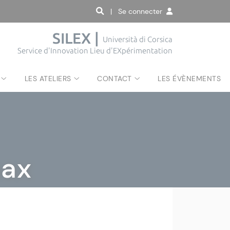
| Se connecter
SILEX |
Università di Corsica
Service d'Innovation Lieu d'EXpérimentation
LES ATELIERS
CONTACT
LES ÉVÈNEMENTS
max