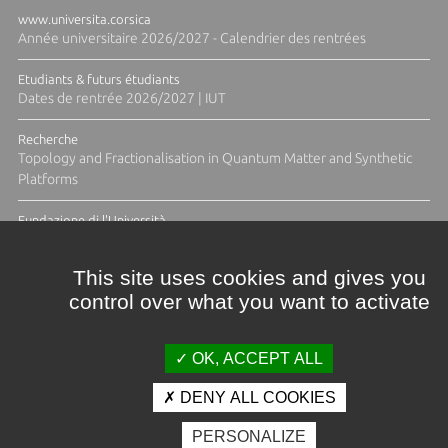
www.universita.corsica
Année universitaire 2026/2027 - Calendrier des rentrées
Etudiants & futurs étudiants
Dates de rentrée 2026/2027 | IUT
Recherche
Topology and Fractionalisation in Quantum Matter and Synthetic
Platforms
Fundazione di l'Università
Résidence Ange Tomasi "Lagune and Zeste" avec la photographe
Diane Moulenc
This site uses cookies and gives you
control over what you want to activate
TOUTES LES ACTUS
OK, ACCEPT ALL
DENY ALL COOKIES
Crédits et mentions légales
PERSONALIZE
Contacts
Plan d'accès
Espace presse
Photothèque