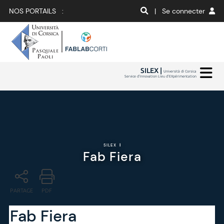
NOS PORTAILS :
| Se connecter
SILEX |
Università di Corsica
Service d'Innovation Lieu d'EXpérimentation
SILEX
|
Fab Fiera
PARTAGE
PDF
Fab Fiera