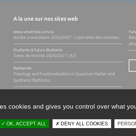
A la une sur nos sites web
www.universita.corsica
Fund
Année universitaire 2026/2027 - Calendrier des rentrées
Rés
pho
Etudiants & futurs étudiants
Dates de rentrée 2026/2027 | IUT
Recherche
Topology and Fractionalisation in Quantum Matter and
Synthetic Platforms
ses cookies and gives you control over what you
OK, ACCEPT ALL
DENY ALL COOKIES
PERSO
Contacts
Plan d'accès
Espace 