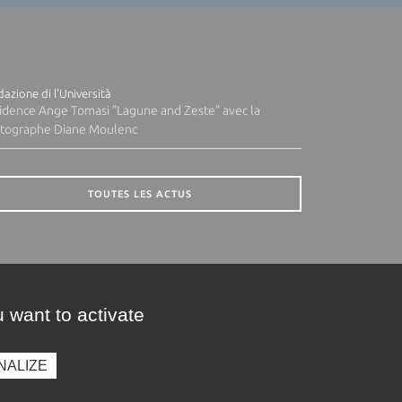
azione di l'Università
idence Ange Tomasi "Lagune and Zeste" avec la
tographe Diane Moulenc
TOUTES LES ACTUS
 want to activate
NALIZE
presse
Photothèque
Recrutement
Marchés publics