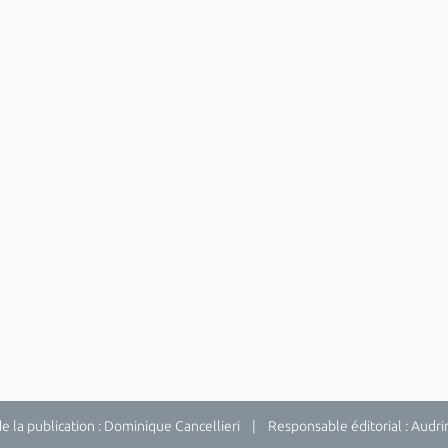
la publication : Dominique Cancellieri | Responsable éditorial : Audrina 