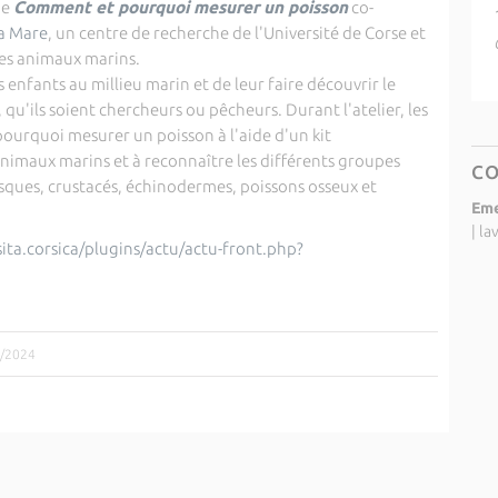
ue
Comment et pourquoi mesurer un poisson
co-
la Mare
, un centre de recherche de l'Université de Corse et
des animaux marins.
s enfants au millieu marin et de leur faire découvrir le
, qu'ils soient chercheurs ou pêcheurs. Durant l'atelier, les
urquoi mesurer un poisson à l'aide d'un kit
animaux marins et à reconnaître les différents groupes
C
sques, crustacés, échinodermes, poissons osseux et
Eme
|
la
sita.corsica/plugins/actu/actu-front.php?
0/2024