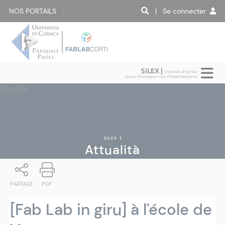
NOS PORTAILS :
| Se connecter
SILEX |
Università di Corsica
Service d'Innovation Lieu d'EXpérimentation
Attualità
SILEX
|
Attualità
PARTAGE
PDF
[Fab Lab in giru] à l'école de