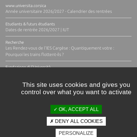
www.universita.corsica
Année universitaire 2026/2027 - Calendrier des rentrées
Etudiants & futurs étudiants
Dates de rentrée 2026/2027 | IUT
Recherche
Les Rendez-vous de l'IES Cargèse : Quantiquement votre :
Pourquoi les trains flottent-ils ?
Fundazione di l'Università
Résidence Ange Tomasi "Lagune and Zeste" avec la photographe
Diane Moulenc
This site uses cookies and gives you
control over what you want to activate
TOUTES LES ACTUS
OK, ACCEPT ALL
DENY ALL COOKIES
Crédits et mentions légales
PERSONALIZE
Contacts
Plan d'accès
Espace presse
Photothèque