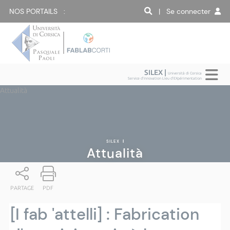
NOS PORTAILS :
| Se connecter
SILEX |
Università di Corsica
Service d'Innovation Lieu d'EXpérimentation
Attualità
SILEX
|
Attualità
PARTAGE
PDF
[I fab 'attelli] : Fabrication