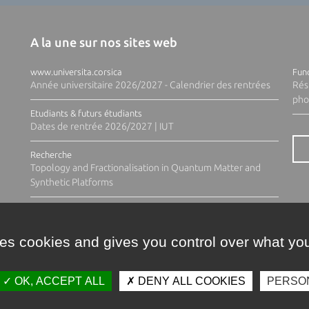
A la une sur nos sites web
www.universita.corsica
Fund
Année universitaire 2026/2027 - Calendrier des rentrées
Rés
pho
Etudiants & futurs étudiants
Dates de rentrée 2026/2027 | IUT
Recherche
Topology and Fractionalisation in Quantum Matter and
Synthetic Platforms
ses cookies and gives you control over what you
OK, ACCEPT ALL
DENY ALL COOKIES
PERSO
Contacts
Plan d'accès
Espace 