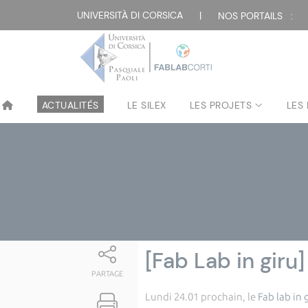
Attualità
UNIVERSITÀ DI CORSICA
|
NOS PORTAILS :
ACTUALITÉS
LE SILEX
LES PROJETS
LES
[Fab Lab in giru]
PARTAGE
Lundi 24.01 prochain, le
Fab lab in 