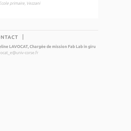
Ecole primaire, Vezzani
ONTACT
line LAVOCAT, Chargée de mission Fab Lab in giru
vocat_e@univ-corse.fr