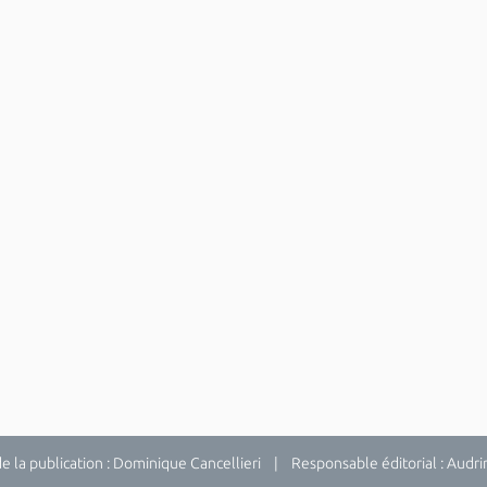
la publication : Dominique Cancellieri | Responsable éditorial : Audrina 