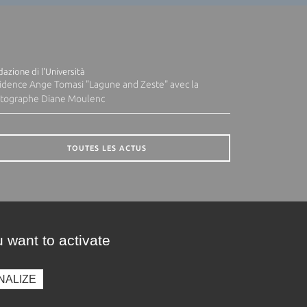
azione di l'Università
idence Ange Tomasi "Lagune and Zeste" avec la
tographe Diane Moulenc
TOUTES LES ACTUS
 want to activate
NALIZE
presse
Photothèque
Recrutement
Marchés publics