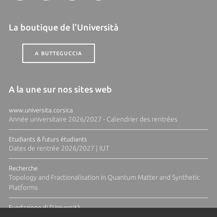
La boutique de l'Università
A BUTTEGUCCIA
A la une sur nos sites web
www.universita.corsica
Année universitaire 2026/2027 - Calendrier des rentrées
Etudiants & futurs étudiants
Dates de rentrée 2026/2027 | IUT
Recherche
Topology and Fractionalisation in Quantum Matter and Synthetic
Platforms
Fundazione di l'Università
Résidence Ange Tomasi "Lagune and Zeste" avec la photographe