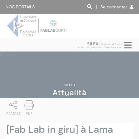
NOS PORTAILS :
| Se connecter
SILEX |
Università di Corsica
Service d'Innovation Lieu d'EXpérimentation
Attualità
SILEX
|
Attualità
PARTAGE
PDF
[Fab Lab in giru] à Lama