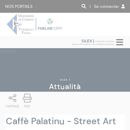
NOS PORTAILS :
| Se connecter
SILEX |
Università di Corsica
Service d'Innovation Lieu d'EXpérimentation
Attualità
SILEX
|
Attualità
PARTAGE
PDF
Caffè Palatinu - Street Art