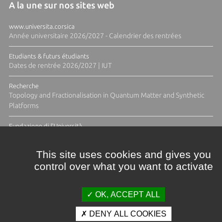
A la une sur nos sites web
www.universita.corsica
Année universitaire 2026/2027 - Calendrier des rentrées
Etudiants & futurs étudiants
Dates de rentrée 2026/2027 | IUT
Recherche
Topology and Fractionalisation in Quantum Matter and Synthetic
Platforms
Fundazione di l'Università
Résidence Ange Tomasi "Lagune and Zeste" avec la photographe
Diane Moulenc
This site uses cookies and gives you
control over what you want to activate
TOUTES LES ACTUS
OK, ACCEPT ALL
DENY ALL COOKIES