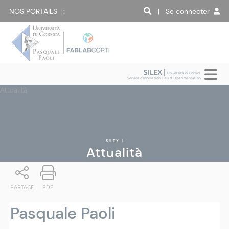
NOS PORTAILS :
| Se connecter
SILEX |
Università di Corsica
Service d'Innovation Lieu d'EXpérimentation
Attualità
SILEX
|
Attualità
PARTAGE
PDF
Pasquale Paoli