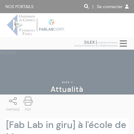
NOS PORTAILS :
| Se connecter
SILEX |
Università di Corsica
Service d'Innovation Lieu d'EXpérimentation
Attualità
SILEX
|
Attualità
PARTAGE
PDF
[Fab Lab in giru] à l'école de