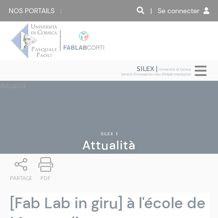
NOS PORTAILS :
| Se connecter
SILEX |
Università di Corsica
Service d'Innovation Lieu d'EXpérimentation
Attualità
SILEX
|
Attualità
PARTAGE
PDF
[Fab Lab in giru] à l'école de