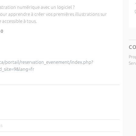
lustration numérique avec un logiciel ?
 pour apprendre à créer vos premières illustrations sur
 accessible à tous.
30
C
Pro
sica/portail/reservation_evenement/index.php?
Ser
d_site=9&lang=fr
26