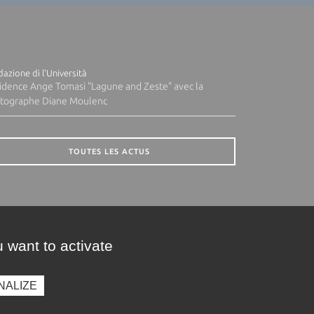
azione di l'Università
idence Ange Tomasi "Lagune and Zeste" avec la
tographe Diane Moulenc
TOUTES LES ACTUS
 want to activate
NALIZE
presse
Photothèque
Recrutement
Marchés publics