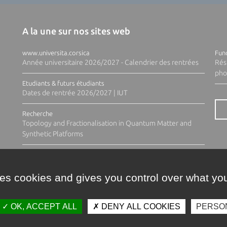
A la une sur nos sites web
www.universita.corsica
Fund
Année universitaire 2026/2027 - Calendrier des rentrées
Rés
pho
Etudiants & futurs étudiants
Dates de rentrée 2026/2027 | IUT
Recherche
Topology and Fractionalisation in Quantum Matter and
Synthetic Platforms
ses cookies and gives you control over what you
OK, ACCEPT ALL
DENY ALL COOKIES
PERSO
Contacts
Plan d'accès
Espace 