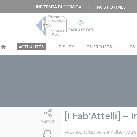
Attualità
UNIVERSITÀ DI CORSICA
|
NOS PORTAILS :
ACTUALITÉS
LE SILEX
LES PROJETS
LES
[I Fab’Attelli] –
PARTAGE
Vous souhaitez personnaliser votre