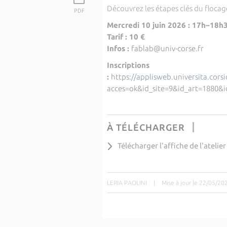
Découvrez les étapes clés du flocag
PDF
Mercredi 10 juin 2026 : 17h–18h
Tarif : 10 €
Infos :
fablab@univ-corse.fr
Inscriptions
:
https://applisweb.universita.cor
acces=ok&id_site=9&id_art=1880&i
À TÉLÉCHARGER
Télécharger l'affiche de l'atelier
LERIA PAOLINI
|
Mise à jour le 22/05/20