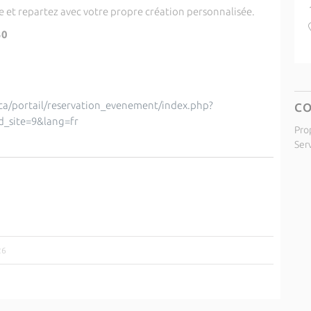
e et repartez avec votre propre création personnalisée.
30
sica/portail/reservation_evenement/index.php?
C
d_site=9&lang=fr
Pro
Ser
26