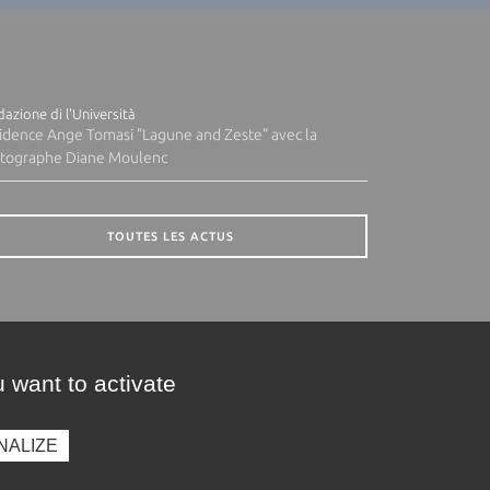
azione di l'Università
idence Ange Tomasi "Lagune and Zeste" avec la
tographe Diane Moulenc
TOUTES LES ACTUS
 want to activate
NALIZE
presse
Photothèque
Recrutement
Marchés publics