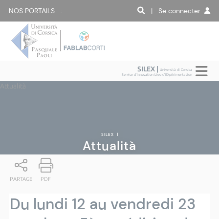
NOS PORTAILS :
| Se connecter
SILEX |
Università di Corsica
Service d'Innovation Lieu d'EXpérimentation
Attualità
SILEX
|
Attualità
PARTAGE
PDF
Du lundi 12 au vendredi 23