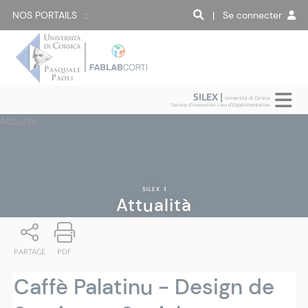
NOS PORTAILS :
| Se connecter
SILEX |
Università di Corsica
Service d'Innovation Lieu d'EXpérimentation
Attualità
SILEX
|
Attualità
PARTAGE
PDF
Caffè Palatinu - Design de