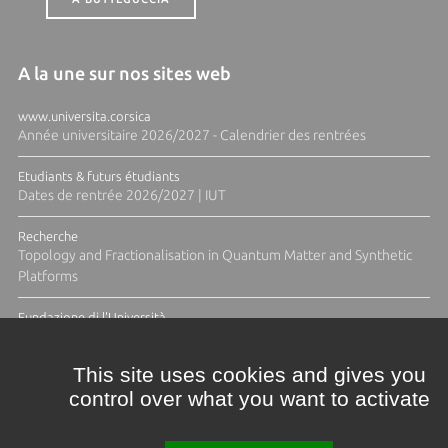
A la une sur nos sites web
www.universita.corsica
Année universitaire 2026/2027 - Calendrier des rentrées
Etudiants & futurs étudiants
Dates de rentrée 2026/2027 | IUT
Recherche
Topology and Fractionalisation in Quantum Matter and Synthetic
Platforms
Fundazione di l'Università
Résidence Ange Tomasi "Lagune and Zeste" avec la photographe
Diane Moulenc
This site uses cookies and gives you
control over what you want to activate
TOUTES LES ACTUS