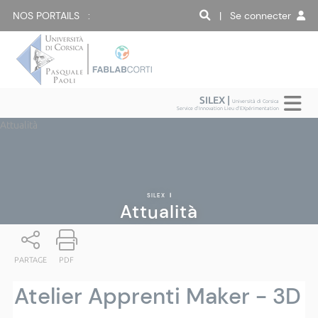
NOS PORTAILS :
| Se connecter
SILEX |
Università di Corsica
Service d'Innovation Lieu d'EXpérimentation
Attualità
SILEX
|
Attualità
PARTAGE
PDF
Atelier Apprenti Maker - 3D