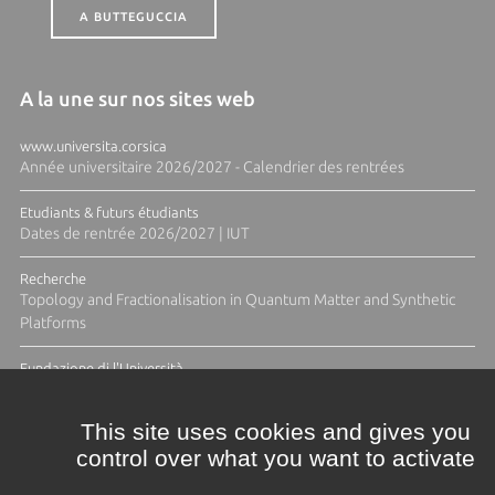
A BUTTEGUCCIA
A la une sur nos sites web
www.universita.corsica
Année universitaire 2026/2027 - Calendrier des rentrées
Etudiants & futurs étudiants
Dates de rentrée 2026/2027 | IUT
Recherche
Topology and Fractionalisation in Quantum Matter and Synthetic
Platforms
Fundazione di l'Università
Résidence Ange Tomasi "Lagune and Zeste" avec la photographe
Diane Moulenc
This site uses cookies and gives you
control over what you want to activate
TOUTES LES ACTUS