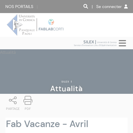
NOS PORTAILS :
| Se connecter
SILEX |
Università di Corsica
Service d'Innovation Lieu d'EXpérimentation
Attualità
SILEX
|
Attualità
PARTAGE
PDF
Fab Vacanze - Avril