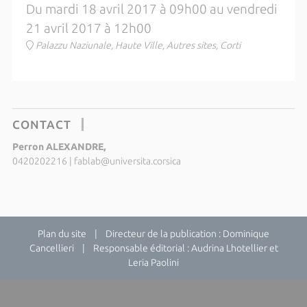
Du mardi 18 avril 2017 à 09h00 au vendredi
21 avril 2017 à 12h00
Palazzu Naziunale, Haute Ville, Autres sites, Corti
CONTACT
Perron ALEXANDRE,
0420202216
|
fablab@universita.corsica
Plan du site
| Directeur de la publication : Dominique
Cancellieri | Responsable éditorial : Audrina Lhotellier et
Leria Paolini