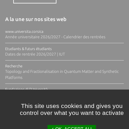
A la une sur nos sites web
www.universita.corsica
Année universitaire 2026/2027 - Calendrier des rentrées
Etudiants & futurs étudiants
Dates de rentrée 2026/2027 | IUT
Recherche
Topology and Fractionalisation in Quantum Matter and Synthetic
Platforms
Fundazione di l'Università
Résidence Ange Tomasi "Lagune and Zeste" avec la photographe
Diane Moulenc
This site uses cookies and gives you
control over what you want to activate
TOUTES LES ACTUS