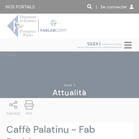
NOS PORTAILS :
| Se connecter
SILEX |
Università di Corsica
Service d'Innovation Lieu d'EXpérimentation
Attualità
SILEX
|
Attualità
PARTAGE
PDF
Caffè Palatinu - Fab