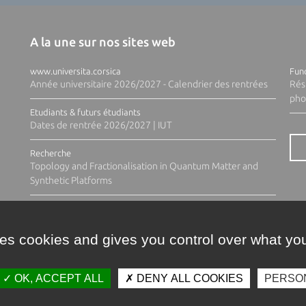
A la une sur nos sites web
www.universita.corsica
Fund
Année universitaire 2026/2027 - Calendrier des rentrées
Rés
pho
Etudiants & futurs étudiants
Dates de rentrée 2026/2027 | IUT
Recherche
Topology and Fractionalisation in Quantum Matter and
Synthetic Platforms
ses cookies and gives you control over what you
OK, ACCEPT ALL
DENY ALL COOKIES
PERSO
Contacts
Plan d'accès
Espace 