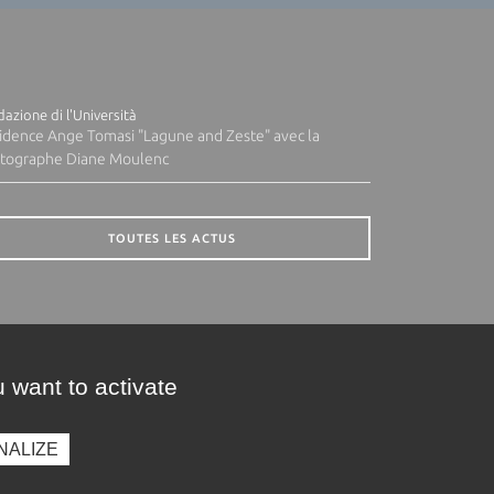
azione di l'Università
idence Ange Tomasi "Lagune and Zeste" avec la
tographe Diane Moulenc
TOUTES LES ACTUS
 want to activate
NALIZE
presse
Photothèque
Recrutement
Marchés publics