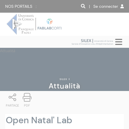
NOS PORTAILS :
| Se connecter
SILEX |
Università di Corsica
Service d'Innovation Lieu d'EXpérimentation
Attualità
SILEX
|
Attualità
PARTAGE
PDF
Open Natal' Lab