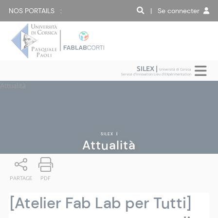
NOS PORTAILS :
| Se connecter
SILEX |
Università di Corsica
Service d'Innovation Lieu d'EXpérimentation
Attualità
SILEX
|
Attualità
PARTAGE
PDF
[Atelier Fab Lab per Tutti]