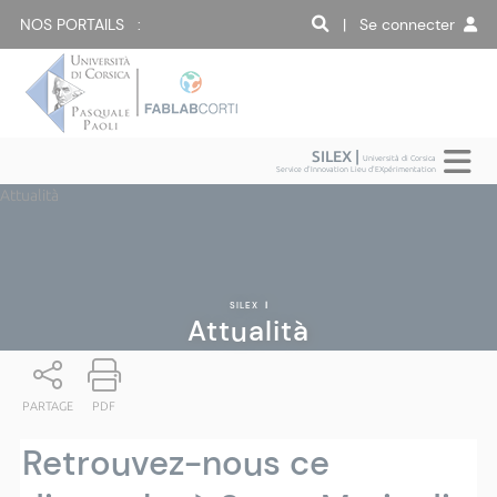
NOS PORTAILS :
| Se connecter
SILEX |
Università di Corsica
Service d'Innovation Lieu d'EXpérimentation
Attualità
SILEX
|
Attualità
PARTAGE
PDF
Retrouvez-nous ce