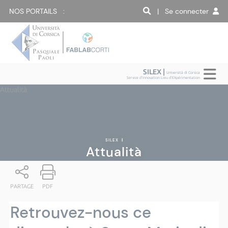
NOS PORTAILS :
| Se connecter
SILEX |
Università di Corsica
Service d'Innovation Lieu d'EXpérimentation
Attualità
SILEX
|
Attualità
PARTAGE
PDF
Retrouvez-nous ce