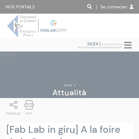
NOS PORTAILS :
| Se connecter
SILEX |
Università di Corsica
Service d'Innovation Lieu d'EXpérimentation
Attualità
SILEX
|
Attualità
PARTAGE
PDF
[Fab Lab in giru] A la foire