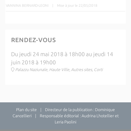
VANNINA BERNARD-LEONI
|
Mise à jour le 22/05/2018
RENDEZ-VOUS
Du jeudi 24 mai 2018 à 18h00 au jeudi 14
juin 2018 à 19h00
Palazzu Naziunale, Haute Ville, Autres sites, Corti
Plan du site
| Directeur de la publication : Dominique
Cancellieri | Responsable éditorial : Audrina Lhotellier et
Leria Paolini