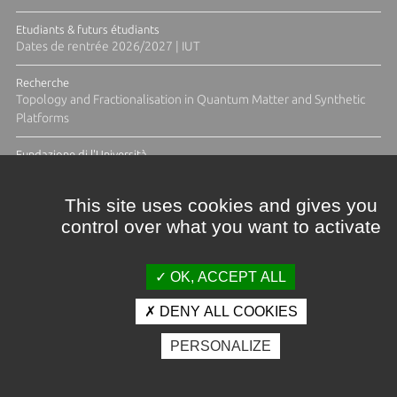
Etudiants & futurs étudiants
Dates de rentrée 2026/2027 | IUT
Recherche
Topology and Fractionalisation in Quantum Matter and Synthetic
Platforms
Fundazione di l'Università
Résidence Ange Tomasi "Lagune and Zeste" avec la photographe
Diane Moulenc
This site uses cookies and gives you
control over what you want to activate
TOUTES LES ACTUS
OK, ACCEPT ALL
DENY ALL COOKIES
Crédits et mentions légales
PERSONALIZE
Contacts
Plan d'accès
Espace presse
Photothèque
Recrutement
Marchés publics