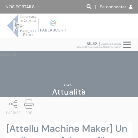
NOS PORTAILS :
| Se connecter
SILEX |
Università di Corsica
Service d'Innovation Lieu d'EXpérimentation
Attualità
SILEX
|
Attualità
PARTAGE
PDF
[Attellu Machine Maker] Un