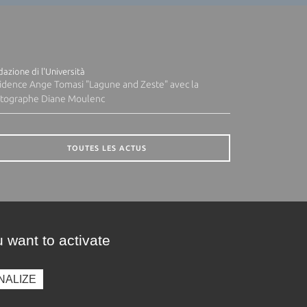
azione di l'Università
idence Ange Tomasi "Lagune and Zeste" avec la
tographe Diane Moulenc
TOUTES LES ACTUS
 want to activate
NALIZE
presse
Photothèque
Recrutement
Marchés publics