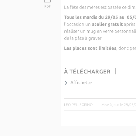
PDF
La fête des mères est passée ce di
Tous les mardis du 29/05 au 05/
l'occasion un
atelier gratuit
après 
réaliser un mug en verre personnalis
de la pâte à graver.
Les places sont limitées
, donc pe
À TÉLÉCHARGER
Affichette
LEO PELLEGRINO
|
Mise à jour le 29/05