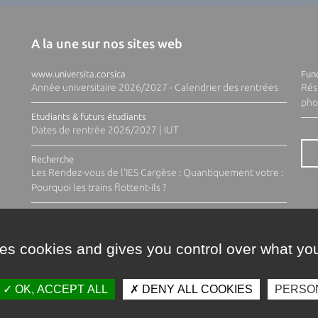
A la une sur nos sites web
www.universita.corsica
Fund
Année universitaire 2026/2027 - Calendrier des rentrées
Rés
pho
Etudiants & futurs étudiants
Dates de rentrée 2026/2027 | IUT
Recherche
Les Rendez-vous de l'IES Cargèse : Quantiquement votre :
Pourquoi les trains flottent-ils ?
ses cookies and gives you control over what you
OK, ACCEPT ALL
DENY ALL COOKIES
PERSO
Contacts
Plan d'accès
Espace 