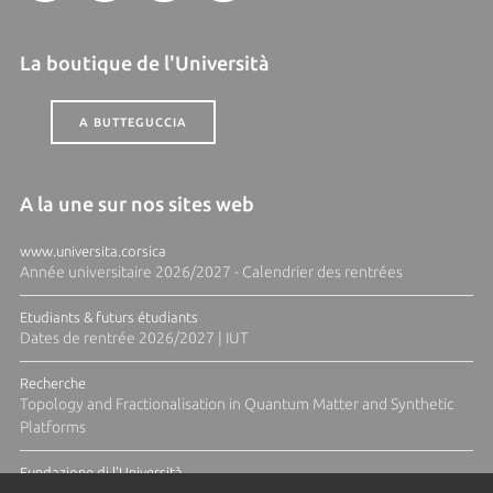
La boutique de l'Università
A BUTTEGUCCIA
A la une sur nos sites web
www.universita.corsica
Année universitaire 2026/2027 - Calendrier des rentrées
Etudiants & futurs étudiants
Dates de rentrée 2026/2027 | IUT
Recherche
Topology and Fractionalisation in Quantum Matter and Synthetic
Platforms
Fundazione di l'Università