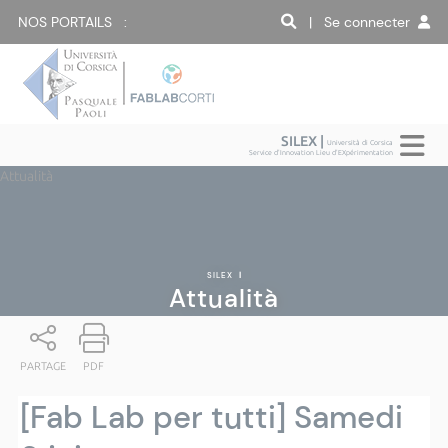
NOS PORTAILS :
| Se connecter
SILEX |
Università di Corsica
Service d'Innovation Lieu d'EXpérimentation
Attualità
SILEX
|
Attualità
PARTAGE
PDF
[Fab Lab per tutti] Samedi