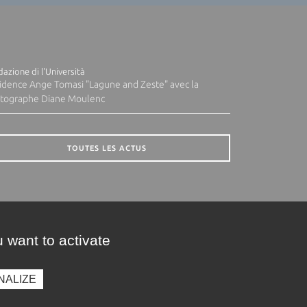
azione di l'Università
idence Ange Tomasi "Lagune and Zeste" avec la
tographe Diane Moulenc
TOUTES LES ACTUS
 want to activate
NALIZE
presse
Photothèque
Recrutement
Marchés publics