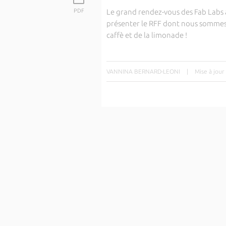
PDF
Le grand rendez-vous des Fab Labs a
présenter le RFF dont nous sommes
caffè et de la limonade !
VANNINA BERNARD-LEONI
|
Mise à jour