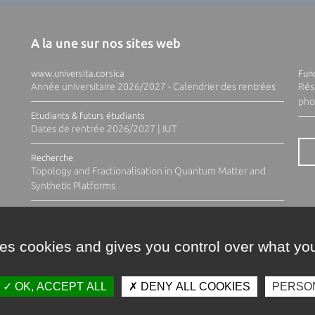
A la une sur nos sites web
www.universita.corsica
Fund
Année universitaire 2026/2027 - Calendrier des rentrées
Rés
pho
Etudiants & futurs étudiants
Dates de rentrée 2026/2027 | IUT
Recherche
Topology and Fractionalisation in Quantum Matter and
Synthetic Platforms
ses cookies and gives you control over what you
OK, ACCEPT ALL
DENY ALL COOKIES
PERSO
Contacts
Plan d'accès
Espace 